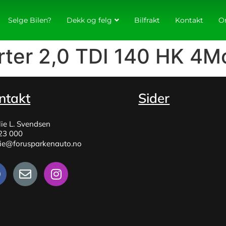
Selge Bilen?
Dekk og felg
Bilfrakt
Kontakt
O
ter 2,0 TDI 140 HK 4M
ntakt
Sider
lie L. Svendsen
23 000
lie@forusparkenauto.no