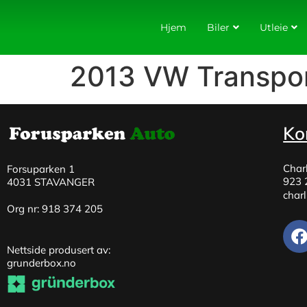
Hjem
Biler
Utleie
2013 VW Transpor
Ko
Char
Forsuparken 1
923 
4031 STAVANGER
char
Org nr: 918 374 205
Nettside produsert av:
grunderbox.no