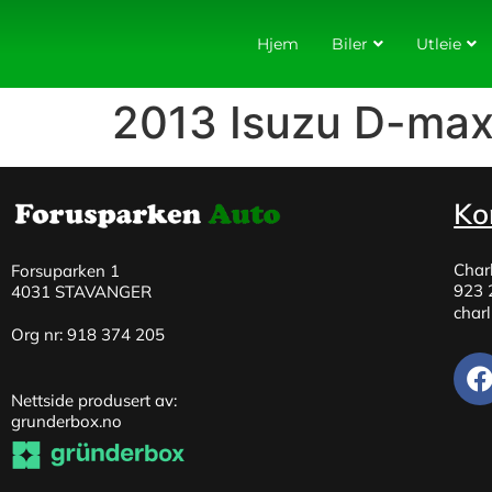
Hjem
Biler
Utleie
2013 Isuzu D-max
Ko
Char
Forsuparken 1
923 
4031 STAVANGER
char
Org nr: 918 374 205
Nettside produsert av:
grunderbox.no