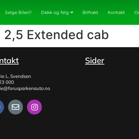
Selge Bilen?
Dekk og felg
Bilfrakt
Kontakt
O
 2,5 Extended cab
ntakt
Sider
lie L. Svendsen
23 000
lie@forusparkenauto.no