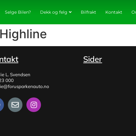
Selge Bilen?
Dekk og felg
Bilfrakt
Kontakt
O
Highline
ntakt
Sider
lie L. Svendsen
23 000
lie@forusparkenauto.no