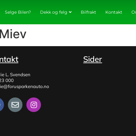
Selge Bilen?
Dekk og felg
Bilfrakt
Kontakt
O
-Miev
ntakt
Sider
lie L. Svendsen
23 000
lie@forusparkenauto.no