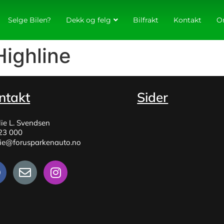
Selge Bilen?
Dekk og felg
Bilfrakt
Kontakt
O
ighline
ntakt
Sider
lie L. Svendsen
23 000
lie@forusparkenauto.no