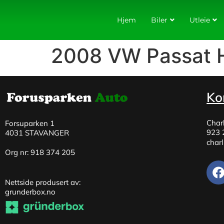
Hjem
Biler
Utleie
2008 VW Passat H
Ko
Char
Forsuparken 1
923 
4031 STAVANGER
char
Org nr: 918 374 205
Nettside produsert av:
grunderbox.no