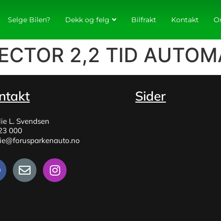
Selge Bilen?
Dekk og felg
Bilfrakt
Kontakt
O
VECTOR 2,2 TID AUTOM
ntakt
Sider
lie L. Svendsen
23 000
lie@forusparkenauto.no