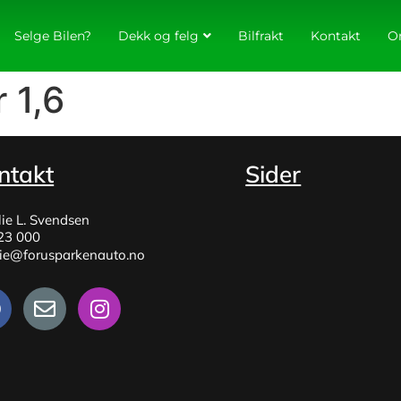
Selge Bilen?
Dekk og felg
Bilfrakt
Kontakt
O
 1,6
ntakt
Sider
lie L. Svendsen
23 000
lie@forusparkenauto.no