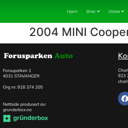
Hjem
Biler
Utleie
2004 MINI Cooper
Ko
Char
Forsuparken 1
923 
4031 STAVANGER
char
Org nr: 918 374 205
Nettside produsert av:
grunderbox.no