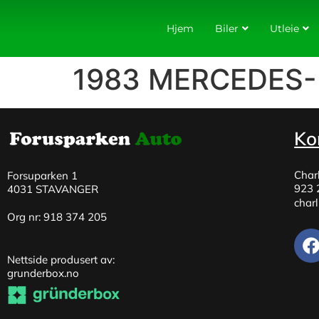
Hjem
Biler
Utleie
1983 MERCEDES-
Ko
Char
Forsuparken 1
923 
4031 STAVANGER
char
Org nr: 918 374 205
Nettside produsert av:
grunderbox.no