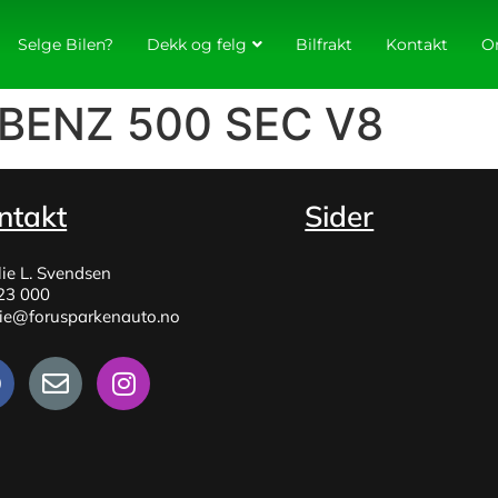
Selge Bilen?
Dekk og felg
Bilfrakt
Kontakt
O
BENZ 500 SEC V8
ntakt
Sider
lie L. Svendsen
23 000
lie@forusparkenauto.no